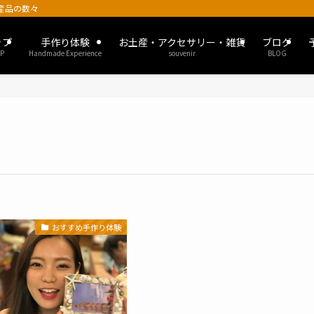
土産品の数々
ップ
手作り体験
お土産・アクセサリー・雑貨
ブログ
P
Handmade Experience
souvenir
BLOG
おすすめ手作り体験