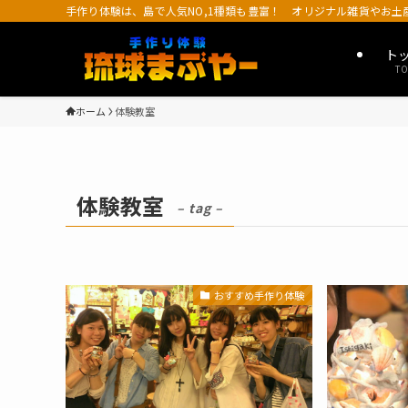
手作り体験は、島で人気NO,1種類も豊富！ オリジナル雑貨やお
ト
TO
ホーム
体験教室
体験教室
– tag –
おすすめ手作り体験