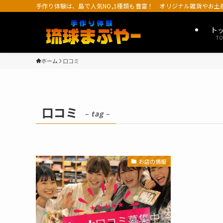
手作り体験は、島で人気NO,1種類も豊富！ オリジナル雑貨やお
ト
TO
ホーム
口コミ
口コミ
– tag –
お店の情報