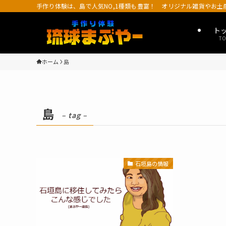
手作り体験は、島で人気NO,1種類も豊富！ オリジナル雑貨やお
ト
TO
ホーム
島
島
– tag –
石垣島の情報